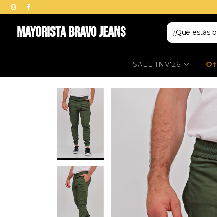
Mayorista BRAVO Jeans
SALE INV'26
Of