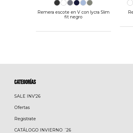
o talle S)
Remera escote en V con lycra Slim
Re
fit negro
Categorías
SALE INV'26
Ofertas
Registrate
CATÁLOGO INVIERNO ´26