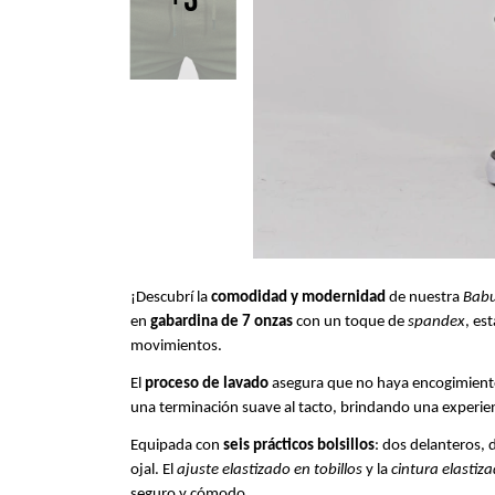
¡Descubrí la
comodidad y modernidad
de nuestra
Babu
en
gabardina de 7 onzas
con un toque de
spandex
, es
movimientos.
El
proceso de lavado
asegura que no haya encogimien
una terminación suave al tacto, brindando una experien
Equipada con
seis prácticos bolsillos
: dos delanteros, 
ojal. El
ajuste elastizado en tobillos
y la
cintura elasti
seguro y cómodo.