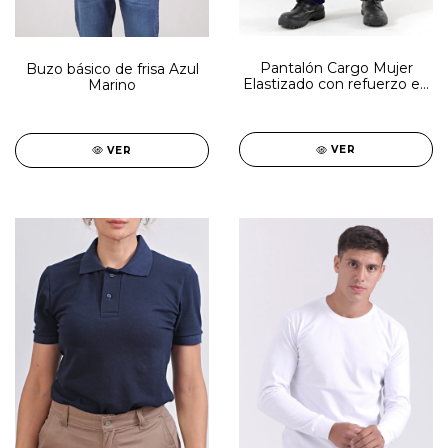
Pantalón Cargo Mujer
Buzo básico de frisa Azul
Elastizado con refuerzo en
Marino
la entrepierna 9oz SNIPE
azul marino (Solo talles 38
y 46)
VER
VER