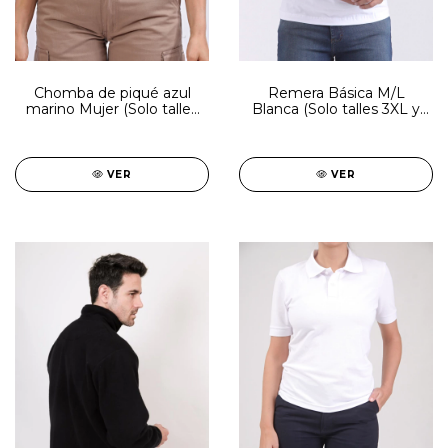
Chomba de piqué azul
Remera Básica M/L
marino Mujer (Solo talles
Blanca (Solo talles 3XL y
M, L y 2XL)
4XL)
VER
VER