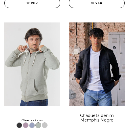
VER
VER
Chaqueta denim
Memphis Negro
Otras opciones: