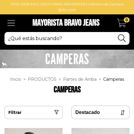
SITIO WEB EXCLUSIVO PARA MAYORISTAS | Minimo de Compra
$250.000
0
Mayorista BRAVO Jeans
Inicio
>
PRODUCTOS
>
Partes de Arriba
>
Camperas
Camperas
Filtrar