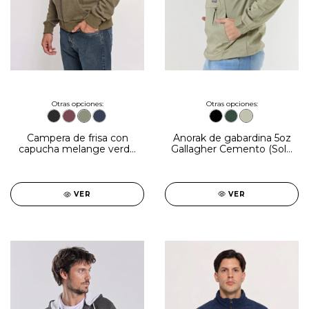
Otras opciones:
Otras opciones:
Anorak de gabardina 5oz
Campera de frisa con
Gallagher Cemento (Solo
capucha melange verde
talles XL, 2XL y 3XL)
(Solo talles XL y 2XL)
VER
VER