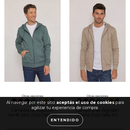
Otras opciones:
Otras opciones:
Al navegar por este sitio
aceptás el uso de cookies
para
agilizar tu experiencia de compra.
Campera de Algodón
Campera de Algodón
Verde pino (Solo talle M)
Arena (Solo talle XL)
ENTENDIDO