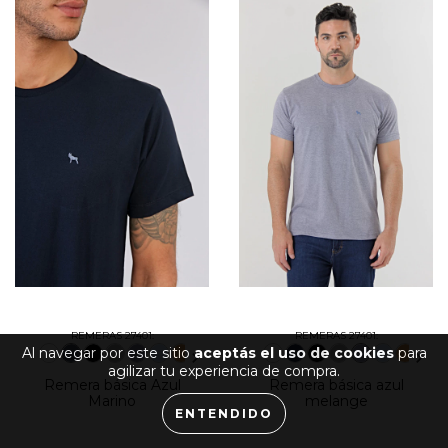
REMERAS 27401:
REMERAS 27401:
Al navegar por este sitio
aceptás el uso de cookies
para
agilizar tu experiencia de compra.
Remera básica Azul
Remera básica azul
Marino
melange
ENTENDIDO