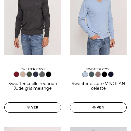
SWEATER 29750:
SWEATER 29751:
Sweater cuello redondo
Sweater escote V NOLAN
Jude gris melange
celeste
VER
VER