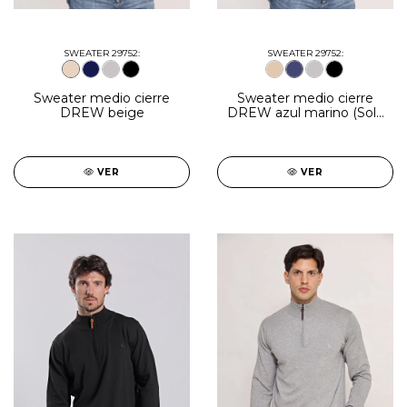
SWEATER 29752:
SWEATER 29752:
Sweater medio cierre
Sweater medio cierre
DREW beige
DREW azul marino (Solo
talles S, 2XL y 3XL)
VER
VER