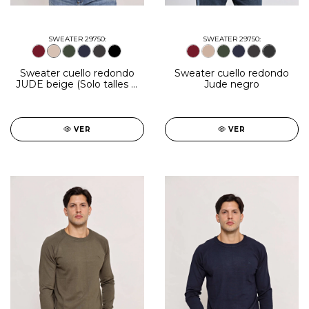
SWEATER 29750:
SWEATER 29750:
Sweater cuello redondo
Sweater cuello redondo
JUDE beige (Solo talles L,
Jude negro
2XL y 3XL)
VER
VER