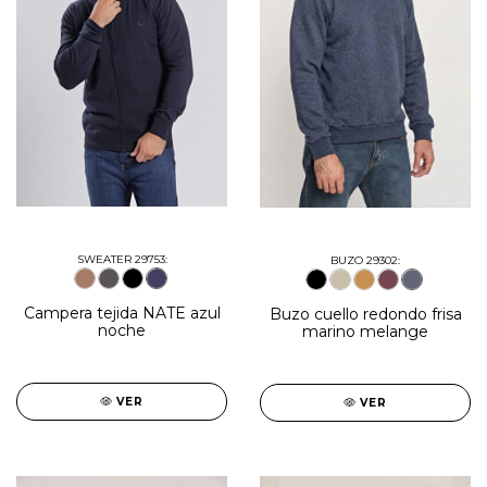
SWEATER 29753:
BUZO 29302:
Campera tejida NATE azul
Buzo cuello redondo frisa
noche
marino melange
VER
VER