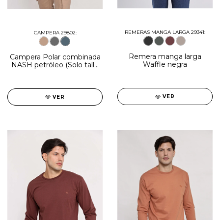
REMERAS MANGA LARGA 29341:
CAMPERA 29802:
Remera manga larga
Campera Polar combinada
Waffle negra
NASH petróleo (Solo talle
3XL)
VER
VER