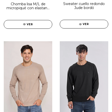
Sweater cuello redondo
Chomba lisa M/L de
Jude bordó
micropiqué con elastano
gris grafito
VER
VER