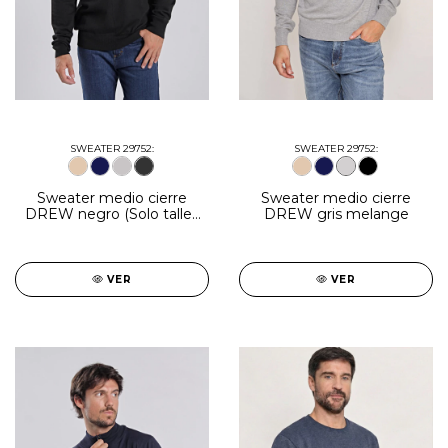
SWEATER 29752:
SWEATER 29752:
Sweater medio cierre
Sweater medio cierre
DREW negro (Solo talles
DREW gris melange
S, M y XL)
VER
VER