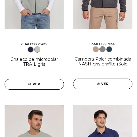
CAMPERA 29802:
CHALECO 29485:
Campera Polar combinada
Chaleco de micropolar
NASH gris grafito (Solo
TRAIL gris
talle 4XL)
VER
VER