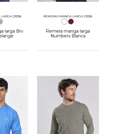
LARGA 29338:
REMERAS MANGA LARGA 29336:
 larga Brv
Remera manga larga
melange
Numbers Blanca