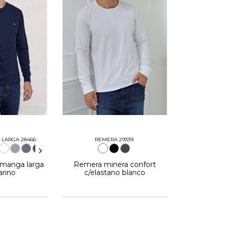
LARGA 28466:
REMERA 29339:
 manga larga
Remera minera confort
arino
c/elastano blanco