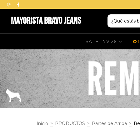
Mayorista BRAVO Jeans
SALE INV'26
Of
Inicio
>
PRODUCTOS
>
Partes de Arriba
>
Re