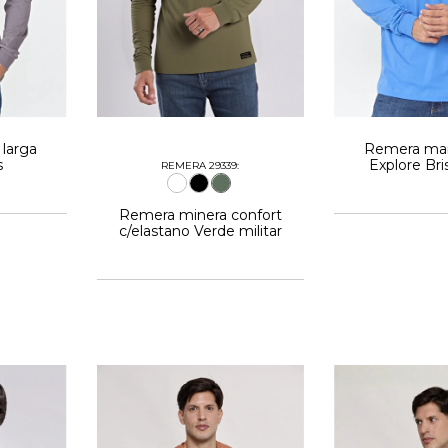
larga
Remera man
s
Explore Bri
REMERA 29339:
Remera minera confort
c/elastano Verde militar