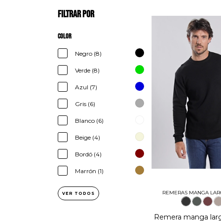
Filtrar por
Color
Negro (8)
Verde (8)
Azul (7)
Gris (6)
Blanco (6)
Beige (4)
Bordó (4)
Marrón (1)
REMERAS MANGA LARG
VER TODOS
Remera manga larg