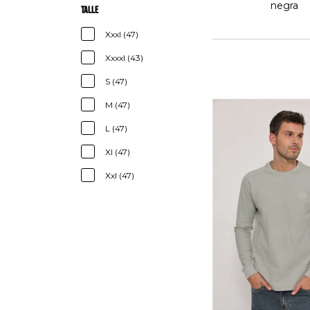
negra
Talle
Xxxl (47)
Xxxxl (43)
S (47)
M (47)
L (47)
Xl (47)
Xxl (47)