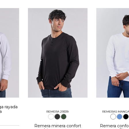
a rayada
a
REMERA 29339:
REMERAS MANGA 
Remera minera confort
Remera confor