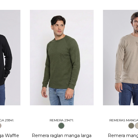
A 29341:
REMERA 29471:
REMERAS MANGA 
a Waffle
Remera raglan manga larga
Remera manga